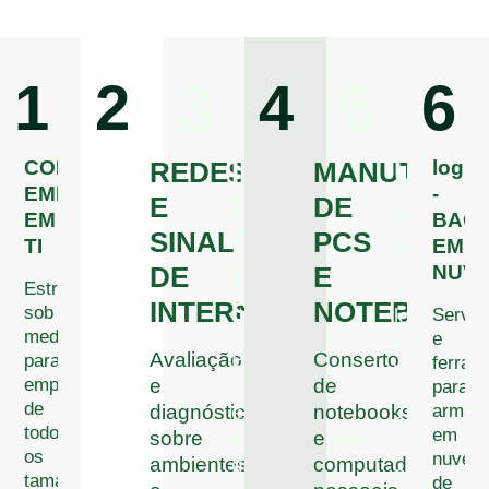
1
2
3
4
5
6
CONSULTORIA
logs
REDES
INFRAESTRUTUR
MANUTENÇ
UPGR
EMPRESARIAL
-
E
DE
DE
DE
EM
BAC
SINAL
REDE
PCS
COMP
TI
EM
NUV
DE
E
E
Estratégias
Adicione
INTERNET
SERVIDOR
NOTEBOOK
sob
Serviç
longevid
medida
e
e
Avaliação
Estruturação,
Conserto
para
ferram
velocidad
empresas
e
organização
de
para
ao
de
armaz
diagnóstico
e
notebooks
seu
todos
em
sobre
gerenciamento
e
PCs
os
nuvem
ambientes
de
computadores
e
tamanhos.
de