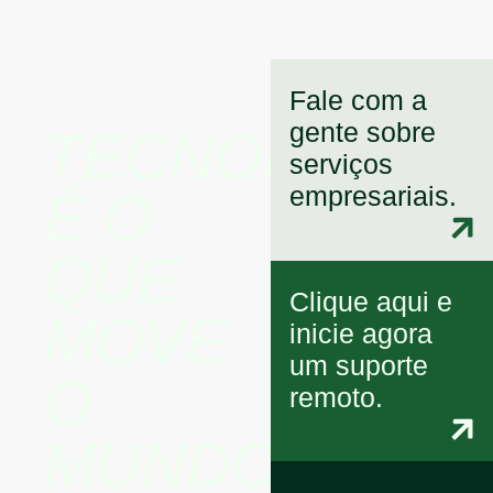
Fale com a
gente sobre
TECNOLOGIA
serviços
empresariais.
É O
QUE
Clique aqui e
MOVE
inicie agora
um suporte
O
remoto.
MUNDO.